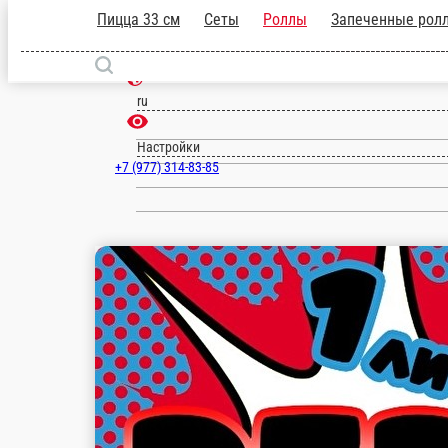
Пицца 33 см
Сеты
Роллы
Запе
т.д.
Постное меню
Красногорск
ru
Настройки
+7 (977) 314-83-85