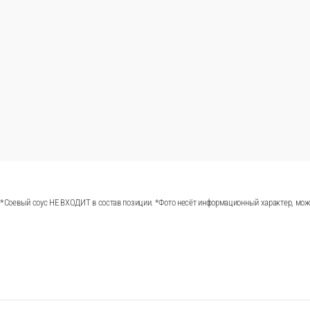
еветка)
левская, угорь, рис, нори *Соевый соус НЕ ВХОДИТ в соста