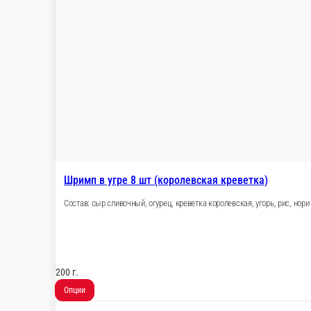
Шримп в угре 8 шт (королевская кр
Состав: сыр сливочный, огурец, креветка коро