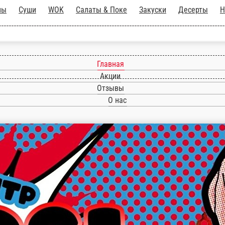
ченные роллы
Суши
WOK
Салаты & Поке
З
Главная
Акции
Отзывы
О нас