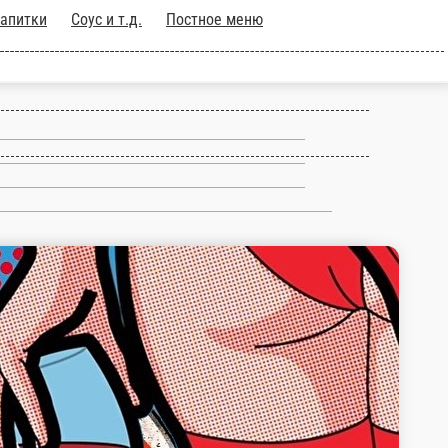
акуски
Десерты
Напитки
Соус и