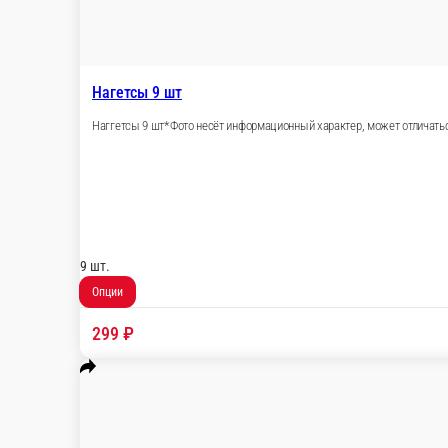
Картошка по-деревенски
Картошка по-деревенски *Фото несёт информационный характе
150 г.
Опции
199 ₽
В корзину