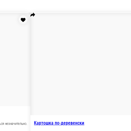
& Поке
Закуски
Десерты
Напитки
Соус и т.д.
Постное меню