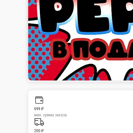
Настройки
+7 (977) 314-83-85
Главная
Акции
Отзывы
О нас
699 ₽
мин. сумма заказа