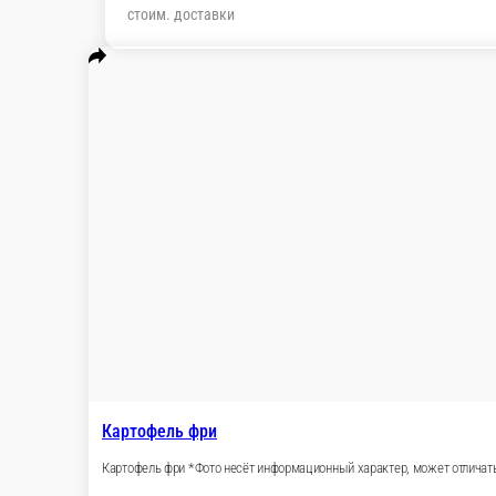
200 ₽
стоим. доставки
Пицца 33 см
Сеты
Роллы
Запеченные роллы
Суши
WOK
Салаты 