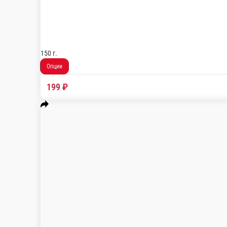
Картофель фри
Картофель фри *Фото несёт информационный характер, может 
150 г.
Опции
199 ₽
В корзину