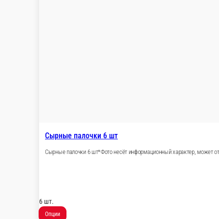
Нагетсы 9 шт
Наггетсы 9 шт*Фото несёт информационный характер, может о
9 шт.
Опции
299 ₽
В корзину